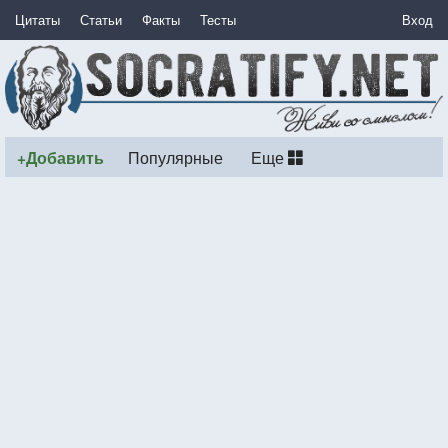
Цитаты
Статьи
Факты
Тесты
Вход
+Добавить
Популярные
Еще