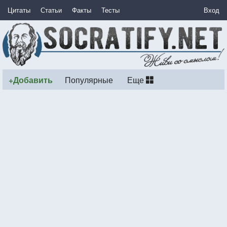
Цитаты
Статьи
Факты
Тесты
Вход
+Добавить
Популярные
Еще