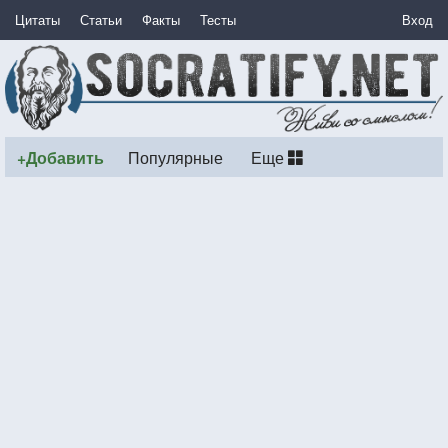
Цитаты
Статьи
Факты
Тесты
Вход
+Добавить
Популярные
Еще