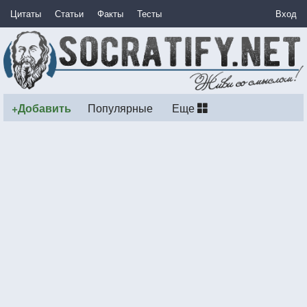
Цитаты
Статьи
Факты
Тесты
Вход
+Добавить
Популярные
Еще