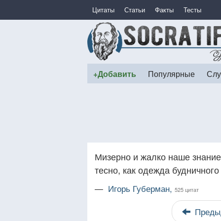
Цитаты
Статьи
Факты
Тесты
+Добавить
Популярные
Слу
Мизерно и жалко наше знание 
тесно, как одежда будничного
—
Игорь Губерман,
525 цитат
Преды