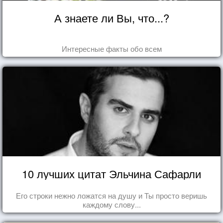
А знаете ли Вы, что...?
Интересные факты обо всем
10 лучших цитат Эльчина Сафарли
Его строки нежно ложатся на душу и Ты просто веришь
каждому слову...