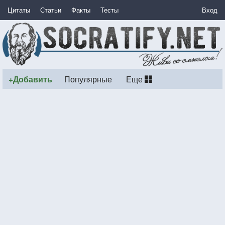
Цитаты
Статьи
Факты
Тесты
Вход
+Добавить
Популярные
Еще