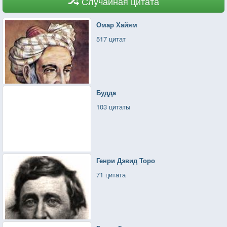
Случайная цитата
Омар Хайям
517 цитат
Будда
103 цитаты
Генри Дэвид Торо
71 цитата