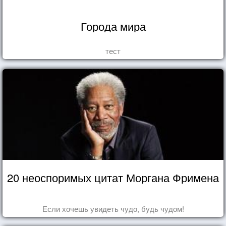
Города мира
тест
20 неоспоримых цитат Моргана Фримена
Если хочешь увидеть чудо, будь чудом!