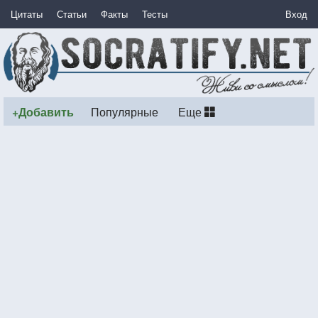
Цитаты
Статьи
Факты
Тесты
Вход
+Добавить
Популярные
Еще