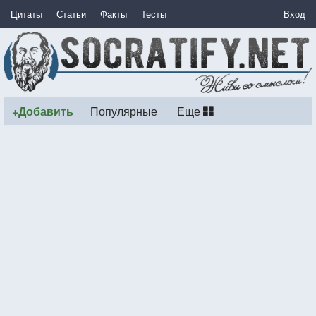
Цитаты
Статьи
Факты
Тесты
Вход
+Добавить
Популярные
Еще