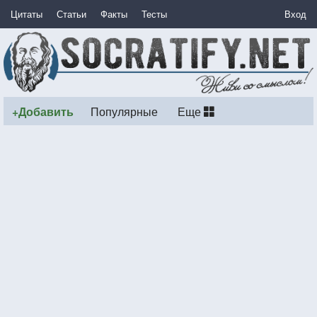
Цитаты
Статьи
Факты
Тесты
Вход
+Добавить
Популярные
Еще