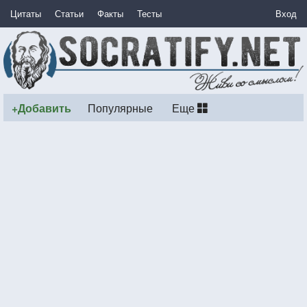
Цитаты
Статьи
Факты
Тесты
Вход
+Добавить
Популярные
Еще