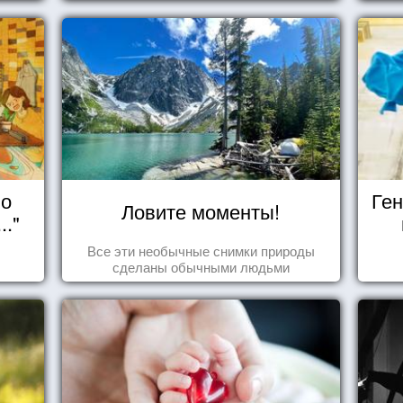
но
Ген
Ловите моменты!
.."
Все эти необычные снимки природы
сделаны обычными людьми