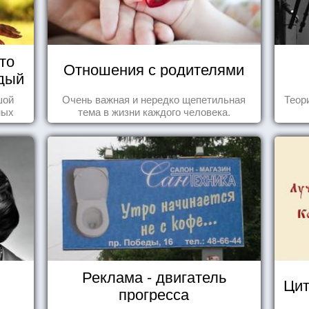
то
Отношения с родителями
дый
шой
Очень важная и нередко щепетильная
Теор
ных
тема в жизни каждого человека.
стью
Реклама - двигатель
Цит
прогресса