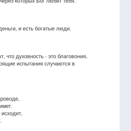
 через которых Бог любит тебя.
деньги, и есть богатые люди.
 что духовность - это благовония,
тоящие испытания случаются в
ороводе,
имет.
 исходит,
.