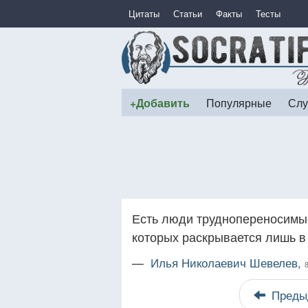
Цитаты
Статьи
Факты
Тесты
+Добавить
Популярные
Слу
Есть люди труднопереносимые
которых раскрывается лишь в
—
Илья Николаевич Шевелев,
Преды