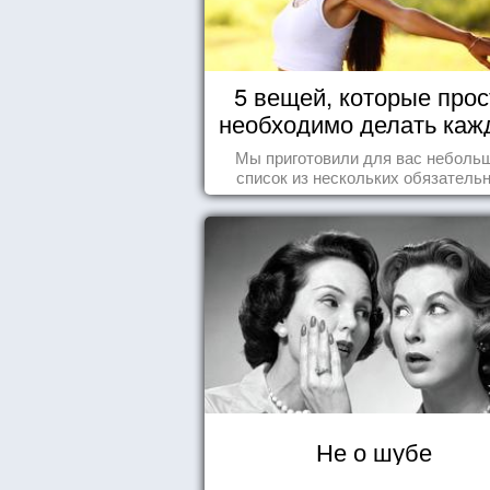
5 вещей, которые прос
необходимо делать каж
день
Мы приготовили для вас неболь
список из нескольких обязатель
вещей, которые должны стать ча
вашего дня.
Не о шубе