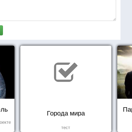
юль
Па
Города мира
оекте
тест