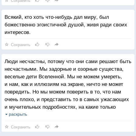
Сохранить
Всякий, кто хоть что-нибудь дал миру, был
божественно эгоистичной душой, живя ради своих
интересов.
Сохранить
Люди несчастны, потому что они сами решают быть
несчастными. Мы задорные и озорные существа,
веселые дети Вселенной. Мы не можем умереть,
и нам, как и иллюзиям на экране, ничто не может
повредить. Но мы можем поверить в то, что нам
очень плохо, и представить то в самых ужасающих
и мучительных подробностях, на какие только
способны. Мы можем поверить в то, что мы жертвы,
раскрыть
что нас убивают, или что мы сами кого-то убиваем,
Сохранить
и что мы — лишь пешки в борьбе Милостивой