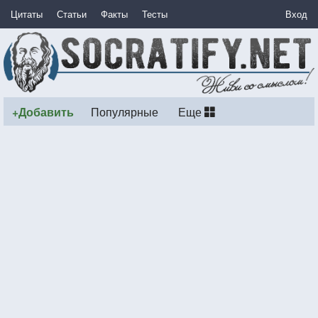
Цитаты
Статьи
Факты
Тесты
Вход
+Добавить
Популярные
Еще