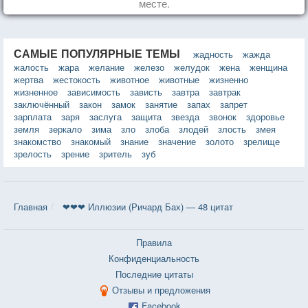
месте.
САМЫЕ ПОПУЛЯРНЫЕ ТЕМЫ
жадность
жажда
жалость
жара
желание
железо
желудок
жена
женщина
жертва
жестокость
животное
животные
жизненно
жизненное
зависимость
зависть
завтра
завтрак
заключённый
закон
замок
занятие
запах
запрет
зарплата
заря
заслуга
защита
звезда
звонок
здоровье
земля
зеркало
зима
зло
злоба
злодей
злость
змея
знакомство
знакомый
знание
значение
золото
зрелище
зрелость
зрение
зритель
зуб
Главная
❤❤❤ Иллюзии (Ричард Бах) — 48 цитат
Правила
Конфиденциальность
Последние цитаты
Отзывы и предложения
Facebook