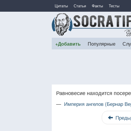
Цитаты
Статьи
Факты
Тесты
+Добавить
Популярные
Слу
Равновесие находится посере
—
Империя ангелов (Бернар Ве
Преды