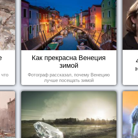
е
Как прекрасна Венеция
зимой
 что
Фотограф рассказал, почему Венецию
лучше посещать зимой