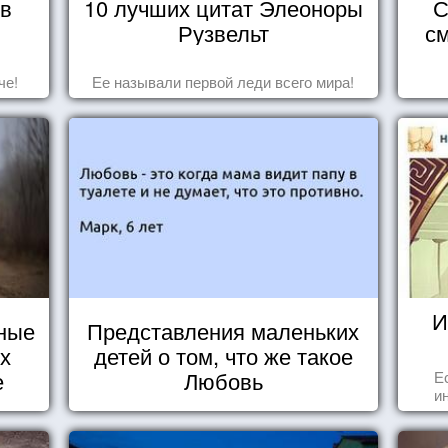
 в
10 лучших цитат Элеоноры
С
Рузвельт
см
че!
Ее называли первой леди всего мира!
И
ные
Представления маленьких
их
детей о том, что же такое
е
Любовь
Е
и