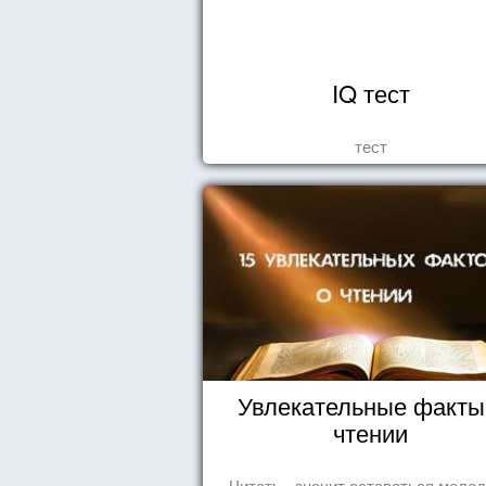
IQ тест
тест
Увлекательные факты
чтении
Читать - значит оставаться моло