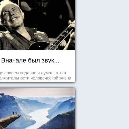
Вначале был звук...
е совсем недавно я думал, что в
олжительности человеческой жизни
заложена какая-то ошибка.