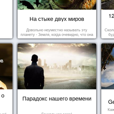
1
На стыке двух миров
Довольно неуместно называть эту
Скол
планету - Земля, когда очевидно, что она
бу
- Океан.
пере
 о
Парадокс нашего времени
Ge
Каж
дым!
Гениальное эссэ!