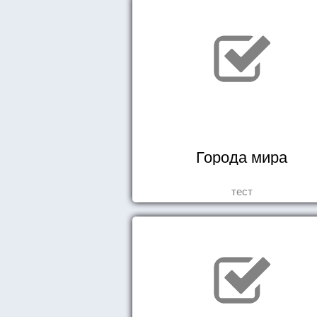
Города мира
тест