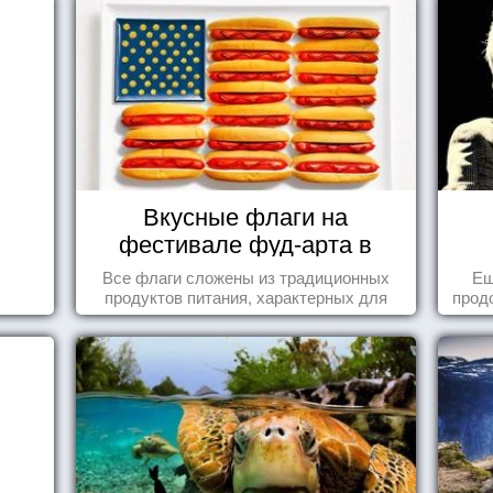
Вкусные флаги на
фестивале фуд-арта в
Сиднее
Все флаги сложены из традиционных
Ещ
продуктов питания, характерных для
прод
этих стран.