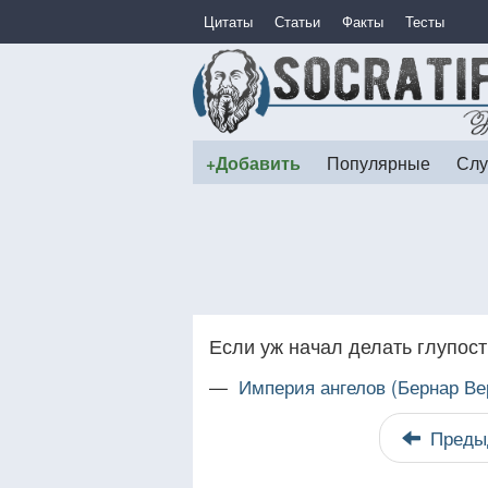
Цитаты
Статьи
Факты
Тесты
+Добавить
Популярные
Слу
Если уж начал делать глупост
—
Империя ангелов (Бернар Ве
Преды