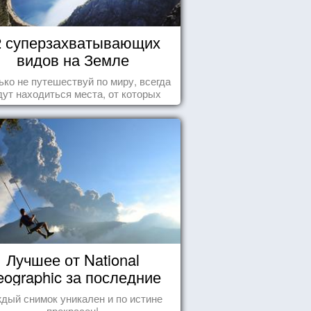
2 суперзахватывающих
видов на Земле
ько не путешествуй по миру, всегда
дут находиться места, от которых
хватывает дух и кружится голова...
Лучшее от National
ographic за последние
пару лет
дый снимок уникален и по истине
прекрасен!