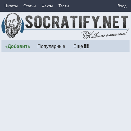
Цитаты
Статьи
Факты
Тесты
Вход
+Добавить
Популярные
Еще