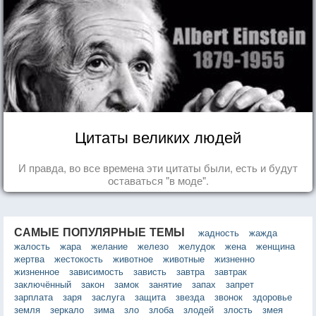
Цитаты великих людей
И правда, во все времена эти цитаты были, есть и будут
оставаться "в моде".
САМЫЕ ПОПУЛЯРНЫЕ ТЕМЫ
жадность
жажда
жалость
жара
желание
железо
желудок
жена
женщина
жертва
жестокость
животное
животные
жизненно
жизненное
зависимость
зависть
завтра
завтрак
заключённый
закон
замок
занятие
запах
запрет
зарплата
заря
заслуга
защита
звезда
звонок
здоровье
земля
зеркало
зима
зло
злоба
злодей
злость
змея