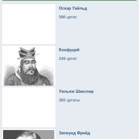
Оскар Уайльд
586 цитат
Конфуций
249 цитат
Уильям Шекспир
383 цитаты
Зигмунд Фрейд