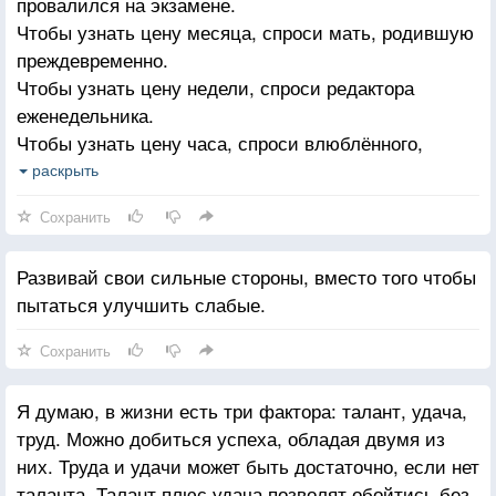
провалился на экзамене.
Чтобы узнать цену месяца, спроси мать, родившую
преждевременно.
Чтобы узнать цену недели, спроси редактора
еженедельника.
Чтобы узнать цену часа, спроси влюблённого,
ждущего свою возлюбленную.
раскрыть
Чтобы узнать цену минуты, спроси опоздавшего на
Сохранить
поезд.
Чтобы узнать цену секунды, спроси того, кто
Развивай свои сильные стороны, вместо того чтобы
потерял близкого человека в автомобильной
пытаться улучшить слабые.
катастрофе.
Чтобы узнать цену одной тысячной секунды, спроси
Сохранить
серебряного медалиста Олимпийских игр.
Стрелки часов не остановят свой бег. Поэтому
Я думаю, в жизни есть три фактора: талант, удача,
дорожите каждым моментом Вашей жизни. И
труд. Можно добиться успеха, обладая двумя из
цените сегодняшний день, как величайший дар,
них. Труда и удачи может быть достаточно, если нет
который вам дан.
таланта. Талант плюс удача позволят обойтись без