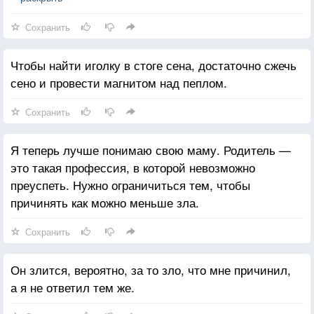
И если совершенный король встречает
Сохранить
совершенную королеву, происходит что-то
волшебное. Есть и страсть, и длительные
Чтобы найти иголку в стоге сена, достаточно сжечь
отношения. Только это бывает редко.
сено и провести магнитом над пеплом.
Сохранить
Я теперь лучше понимаю свою маму. Родитель —
это такая профессия, в которой невозможно
преуспеть. Нужно ограничиться тем, чтобы
причинять как можно меньше зла.
Сохранить
Он злится, вероятно, за то зло, что мне причинил,
а я не ответил тем же.