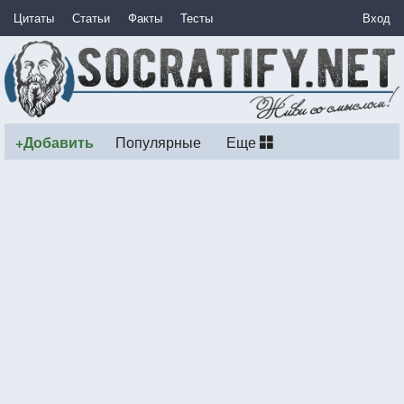
Цитаты
Статьи
Факты
Тесты
Вход
+Добавить
Популярные
Еще