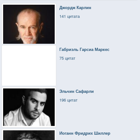
Джордж Карлин
141 цитата
Габриэль Гарсиа Маркес
75 цитат
Эльчин Сафарли
196 цитат
Иоганн Фридрих Шиллер