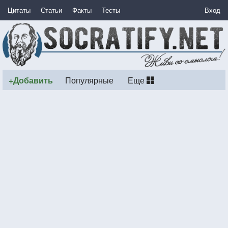
Цитаты
Статьи
Факты
Тесты
Вход
+Добавить
Популярные
Еще