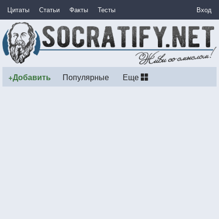
Цитаты
Статьи
Факты
Тесты
Вход
+Добавить
Популярные
Еще