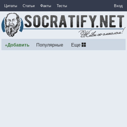
Цитаты
Статьи
Факты
Тесты
Вход
+Добавить
Популярные
Еще