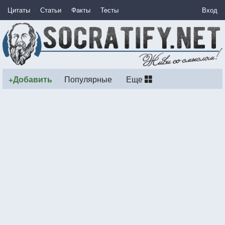
Цитаты
Статьи
Факты
Тесты
Вход
+Добавить
Популярные
Еще