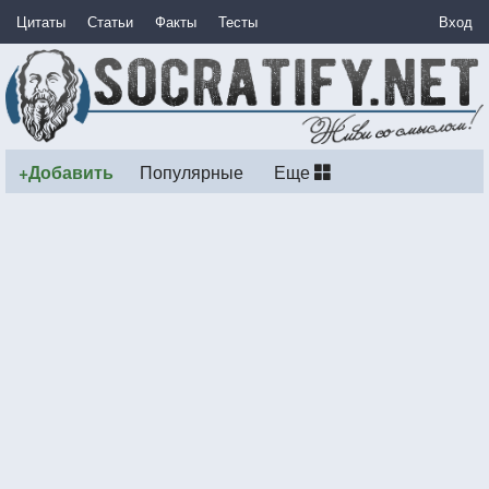
Цитаты
Статьи
Факты
Тесты
Вход
+Добавить
Популярные
Еще