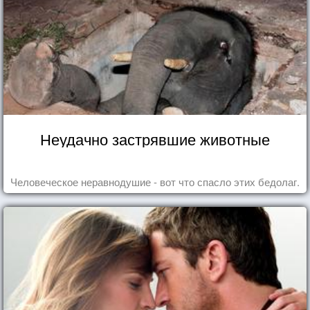
Неудачно застрявшие животные
Человеческое неравнодушие - вот что спасло этих бедолаг.