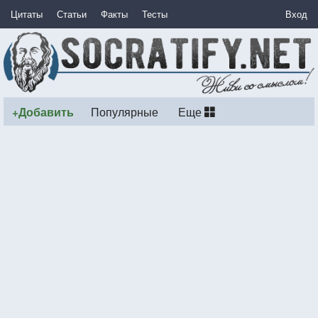
Цитаты
Статьи
Факты
Тесты
Вход
+Добавить
Популярные
Еще