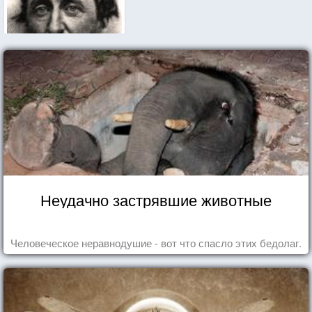
Неудачно застрявшие животные
Человеческое неравнодушие - вот что спасло этих бедолаг.