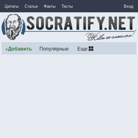
Цитаты
Статьи
Факты
Тесты
Вход
+Добавить
Популярные
Еще