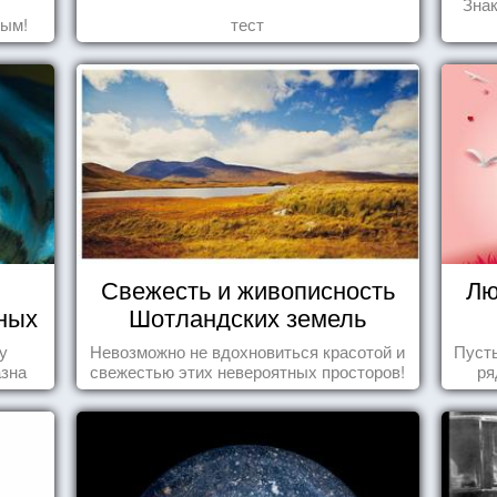
Знак
дым!
тест
Свежесть и живописность
Лю
ных
Шотландских земель
у
Невозможно не вдохновиться красотой и
Пуст
азна
свежестью этих невероятных просторов!
ря