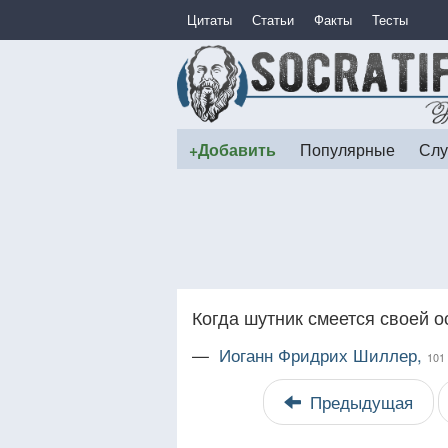
Цитаты
Статьи
Факты
Тесты
+Добавить
Популярные
Слу
Когда шутник смеется своей ос
—
Иоганн Фридрих Шиллер,
101
Предыдущая