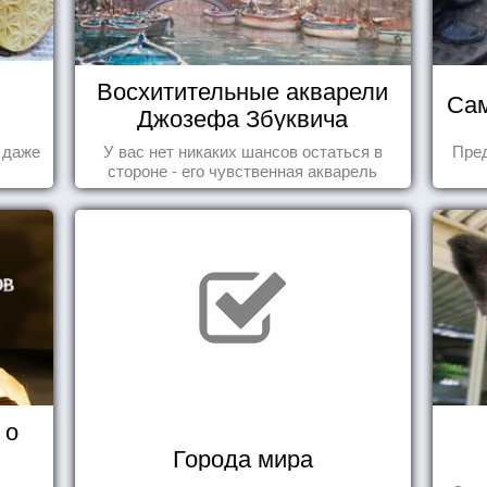
Восхитительные акварели
Сам
Джозефа Збуквича
а даже
У вас нет никаких шансов остаться в
Пре
стороне - его чувственная акварель
покорила жителей всего мира.
 о
Города мира