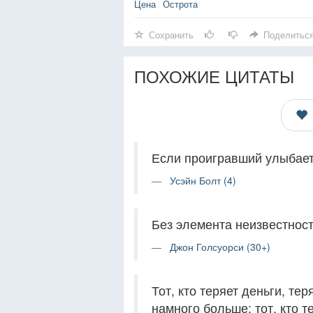
Цена
Острота
Сохранить
Поделитьс
ПОХОЖИЕ ЦИТАТЫ
Если проигравший улыбаетс
Усэйн Болт (4)
Без элемента неизвестност
Джон Голсуорси (30+)
Тот, кто теряет деньги, тер
намного больше; тот, кто те