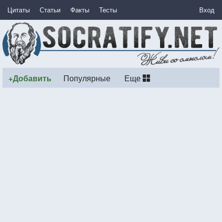
Цитаты
Статьи
Факты
Тесты
Вход
+Добавить
Популярные
Еще