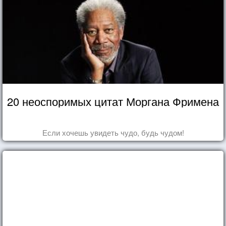
20 неоспоримых цитат Моргана Фримена
Если хочешь увидеть чудо, будь чудом!