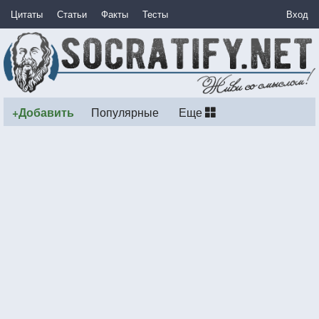
Цитаты
Статьи
Факты
Тесты
Вход
+Добавить
Популярные
Еще