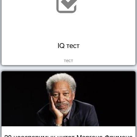
IQ тест
тест
20 неоспоримых цитат Моргана Фримена