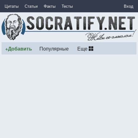
Цитаты
Статьи
Факты
Тесты
Вход
+Добавить
Популярные
Еще