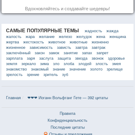
Вдохновляйтесь и создавайте шедевры!
САМЫЕ ПОПУЛЯРНЫЕ ТЕМЫ
жадность
жажда
жалость
жара
желание
железо
желудок
жена
женщина
жертва
жестокость
животное
животные
жизненно
жизненное
зависимость
зависть
завтра
завтрак
заключённый
закон
замок
занятие
запах
запрет
зарплата
заря
заслуга
защита
звезда
звонок
здоровье
земля
зеркало
зима
зло
злоба
злодей
злость
змея
знакомство
знакомый
знание
значение
золото
зрелище
зрелость
зрение
зритель
зуб
Главная
❤❤❤ Иоганн Вольфганг Гете — 392 цитаты
Правила
Конфиденциальность
Последние цитаты
Отзывы и предложения