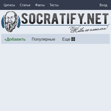
Цитаты
Статьи
Факты
Тесты
Вход
+Добавить
Популярные
Еще