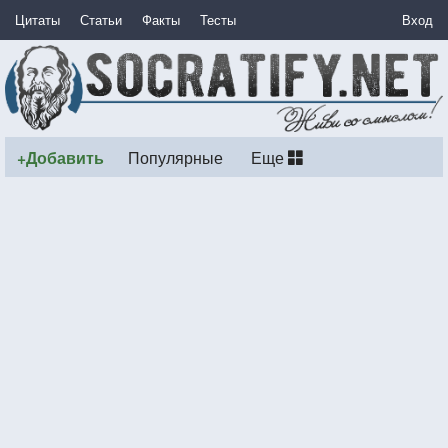
Цитаты
Статьи
Факты
Тесты
Вход
+Добавить
Популярные
Еще