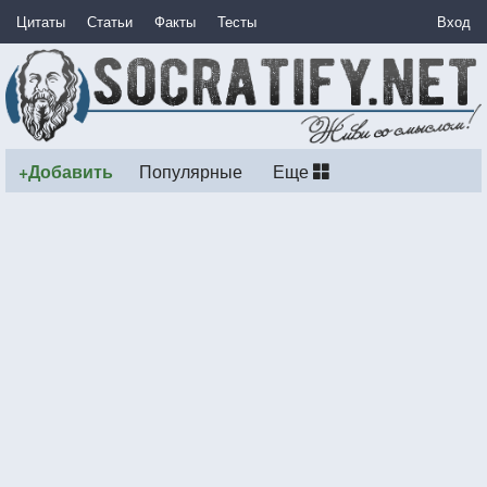
Цитаты
Статьи
Факты
Тесты
Вход
+Добавить
Популярные
Еще