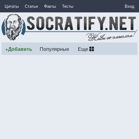
Цитаты
Статьи
Факты
Тесты
Вход
+Добавить
Популярные
Еще