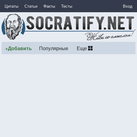
Цитаты
Статьи
Факты
Тесты
Вход
+Добавить
Популярные
Еще