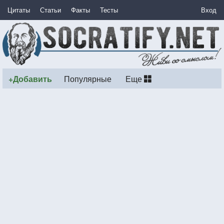
Цитаты
Статьи
Факты
Тесты
Вход
+Добавить
Популярные
Еще