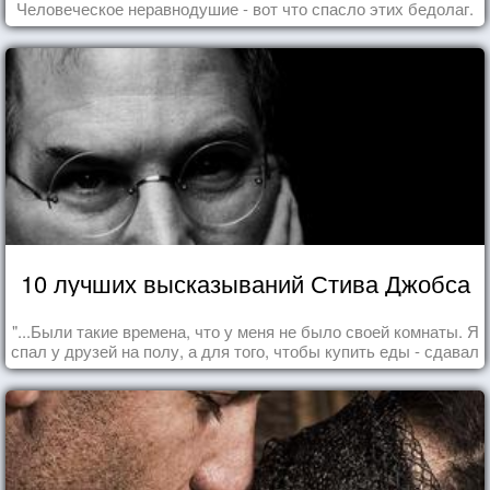
Человеческое неравнодушие - вот что спасло этих бедолаг.
10 лучших высказываний Стива Джобса
"...Были такие времена, что у меня не было своей комнаты. Я
спал у друзей на полу, а для того, чтобы купить еды - сдавал
бутылки из под кока-колы"