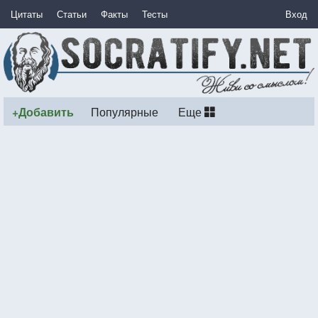
Цитаты
Статьи
Факты
Тесты
Вход
+Добавить
Популярные
Еще