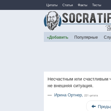
Цитаты
Статьи
Факты
Тесты
+Добавить
Популярные
Слу
Несчастным или счастливым ч
не внешняя ситуация.
—
Ирина Ортнер,
221 цитата
Преды