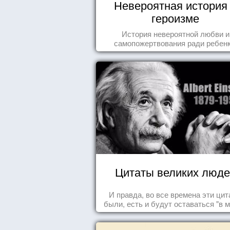
Невероятная история
героизме
История невероятной любви и
самопожертвования ради ребенк
Цитаты великих люде
И правда, во все времена эти ци
были, есть и будут оставаться "в м