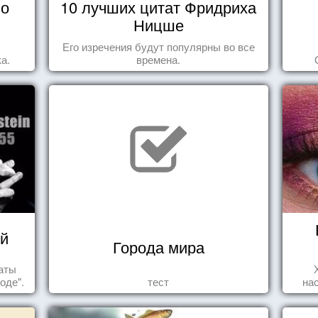
 о
10 лучших цитат Фридриха
Ницше
Его изречения будут популярны во все
а.
времена.
й
Города мира
таты
оде".
тест
на