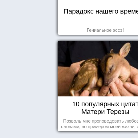
Парадокс нашего врем
Гениальное эссэ!
10 популярных цита
Матери Терезы
Позволь мне проповедовать любов
словами, но примером моей жизни, 
влечения, воодушевляющим влияние