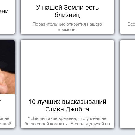
У нашей Земли есть
ени
близнец
Поразительные открытия нашего
Вес
времени.
т
10 лучших высказываний
Стива Джобса
ь не
"...Были такие времена, что у меня не
силой
было своей комнаты. Я спал у друзей на
м ...
полу, а для того, чтобы купить еды -
сдавал бутылки из под кока-колы"