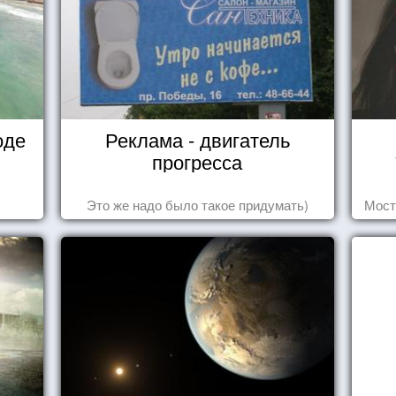
оде
Реклама - двигатель
прогресса
Это же надо было такое придумать)
Мост