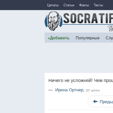
Цитаты
Статьи
Факты
Тесты
+Добавить
Популярные
Слу
Ничего не усложняй! Чем про
—
Ирина Ортнер,
221 цитата
Преды