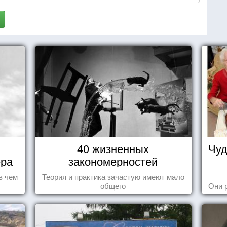
40 жизненных
Чуд
ера
закономерностей
в чем
Теория и практика зачастую имеют мало
общего
Они 