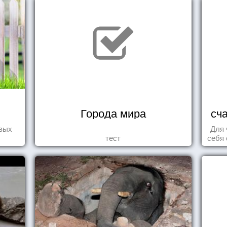
Города мира
сч
овых
Для 
тест
себя 
дари
ка