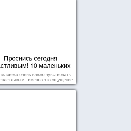
Проснись сегодня
астливым! 10 маленьких
радостей настоящего
человека очень важно чувствовать
Счастья
счастливым - именно это ощущение
т позитивные эмоции и превращает
ждый день в маленький праздник.