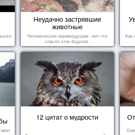
Неудачно застрявшие
У
животные
ького
Человеческое неравнодушие - вот что
Как 
спасло этих бедолаг.
12 цитат о мудрости
От
мбы
тавит
Оче