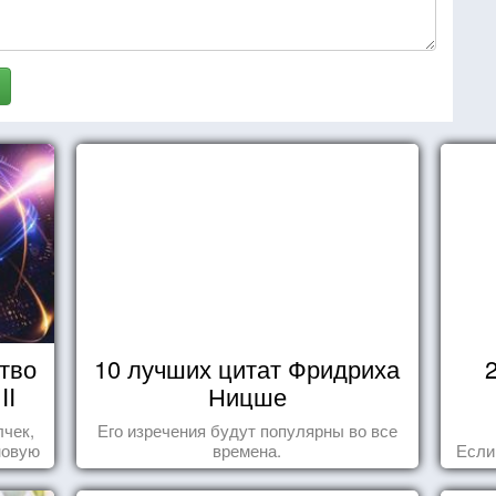
тво
10 лучших цитат Фридриха
II
Ницше
лчек,
Его изречения будут популярны во все
новую
времена.
Если
.