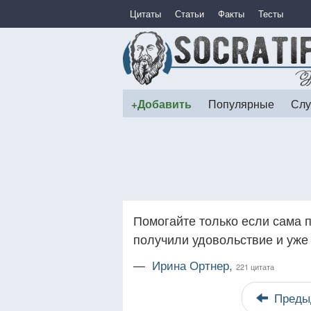
Цитаты
Статьи
Факты
Тесты
+Добавить
Популярные
Слу
Помогайте только если сама 
получили удовольствие и уже 
—
Ирина Ортнер,
221 цитата
Преды