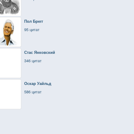
Пол Брегг
95 цитат
Стас Янковский
346 цитат
Оскар Уайльд
586 цитат