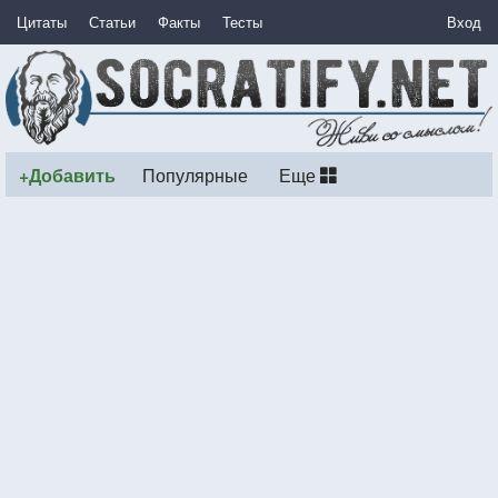
Цитаты
Статьи
Факты
Тесты
Вход
+Добавить
Популярные
Еще