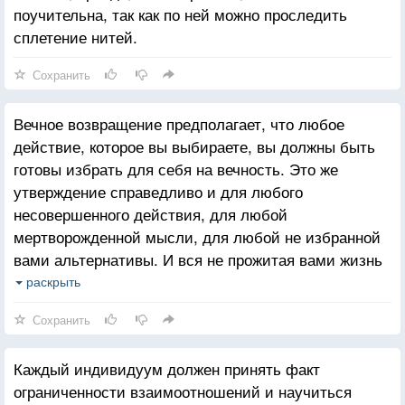
поучительна, так как по ней можно проследить
сплетение нитей.
Сохранить
Вечное возвращение предполагает, что любое
действие, которое вы выбираете, вы должны быть
готовы избрать для себя на вечность. Это же
утверждение справедливо и для любого
несовершенного действия, для любой
мертворожденной мысли, для любой не избранной
вами альтернативы. И вся не прожитая вами жизнь
останется наростом внутри вас – жизнь, которую вы
раскрыть
никогда не сможете прожить. И не услышанный
Сохранить
вами голос совести будет вечно взывать к вам.
Каждый индивидуум должен принять факт
ограниченности взаимоотношений и научиться