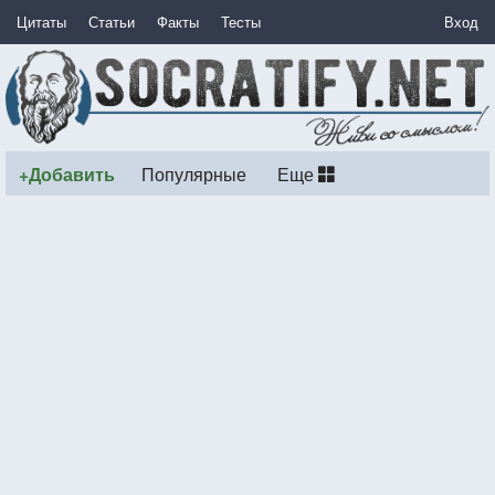
Цитаты
Статьи
Факты
Тесты
Вход
+Добавить
Популярные
Еще