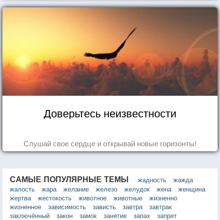
Доверьтесь неизвестности
Слушай свое сердце и открывай новые горизонты!
САМЫЕ ПОПУЛЯРНЫЕ ТЕМЫ
жадность
жажда
жалость
жара
желание
железо
желудок
жена
женщина
жертва
жестокость
животное
животные
жизненно
жизненное
зависимость
зависть
завтра
завтрак
заключённый
закон
замок
занятие
запах
запрет