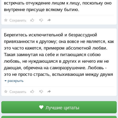
встречать отчуждение лицом к лицу, поскольку оно
внутренне присуще всякому бытию.
Сохранить
Берегитесь исключительной и безрассудной
привязанности к другому; она вовсе не является, как
это часто кажется, примером абсолютной любви.
Такая замкнутая на себе и питающаяся собою
любовь, не нуждающаяся в других и ничего им не
дающая, обречена на саморазрушение. Любовь -
это не просто страсть, вспыхивающая между двумя
людьми. Влюбленность бесконечно далека от
раскрыть
подлинной любви. Любовь - это, скорее, форма
Сохранить
существования: не столько влечение, сколько
самоотдача, отношение не столько к одному
человеку, сколько к миру в целом.
Лучшие цитаты