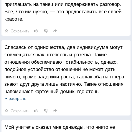
приглашать на танец или поддерживать разговор.
Все, что им нужно, — это предоставить все своей
красоте.
Сохранить
Спасаясь от одиночества, два индивидуума могут
совмещаться как штепсель и розетка. Такие
отношения обеспечивают стабильность, однако,
подобное устройство отношений не может дать
ничего, кроме задержки роста, так как оба партнера
знают друг друга лишь частично. Такие отношения
напоминают карточный домик, где стены
поддерживают друг друга: уберите одного партнера
раскрыть
(или укрепите его психотерапией) – и второй
Сохранить
падает.
Мой учитель сказал мне однажды, что никто не