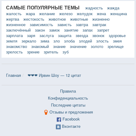
САМЫЕ ПОПУЛЯРНЫЕ ТЕМЫ
жадность
жажда
жалость
жара
желание
железо
желудок
жена
женщина
жертва
жестокость
животное
животные
жизненно
жизненное
зависимость
зависть
завтра
завтрак
заключённый
закон
замок
занятие
запах
запрет
зарплата
заря
заслуга
защита
звезда
звонок
здоровье
земля
зеркало
зима
зло
злоба
злодей
злость
змея
знакомство
знакомый
знание
значение
золото
зрелище
зрелость
зрение
зритель
зуб
Главная
❤❤❤ Ирвин Шоу — 12 цитат
Правила
Конфиденциальность
Последние цитаты
Отзывы и предложения
Facebook
Вконтакте