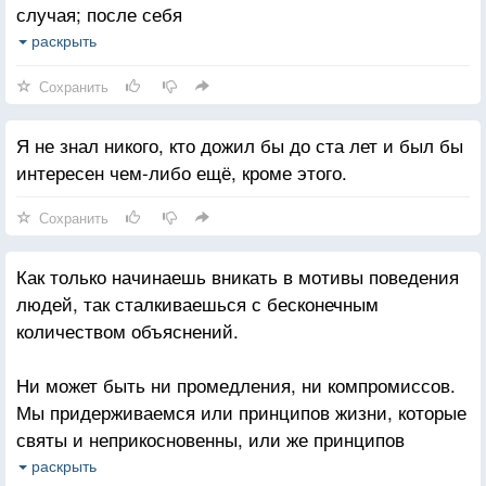
случая; после себя
мы оставляем либо счастье, либо разрушение,
раскрыть
поворачиваясь лицом к другому счастью, или же
Сохранить
к еще более страшной катастрофе; но пути назад
нет. Это может быть момент в полном смысле
Я не знал никого, кто дожил бы до ста лет и был бы
слова — секундный поворот руля, обмен взглядами,
интересен чем-либо ещё, кроме этого.
брошенная фраза — или же это может быть долгий
день, неделя, время года, в течение которого
Сохранить
мучительно принимается решение - за это время
сотни раз поворачивается руль вашей машины,
Как только начинаешь вникать в мотивы поведения
накапливаются незначительные запланированные
людей, так сталкиваешься с бесконечным
неприятности.
количеством объяснений.
Ни может быть ни промедления, ни компромиссов.
Мы придерживаемся или принципов жизни, которые
святы и неприкосновенны, или же принципов
смерти, воплощения зла. Но если мы посмотрим на
раскрыть