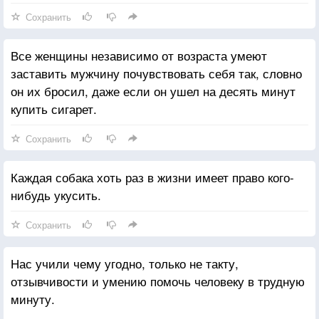
себя, то увидим, что нас привлекают принципы
Сохранить
смерти.
Все женщины независимо от возраста умеют
А между тем, если ты увидишь, что я сижу в
заставить мужчину почувствовать себя так, словно
кресле, уставившись в потолок, то знай, что я
он их бросил, даже если он ушел на десять минут
размышляю о Карле Марксе, а не о блондинках и
купить сигарет.
рыжих.
Сохранить
Каждая собака хоть раз в жизни имеет право кого-
нибудь укусить.
Сохранить
Нас учили чему угодно, только не такту,
отзывчивости и умению помочь человеку в трудную
минуту.