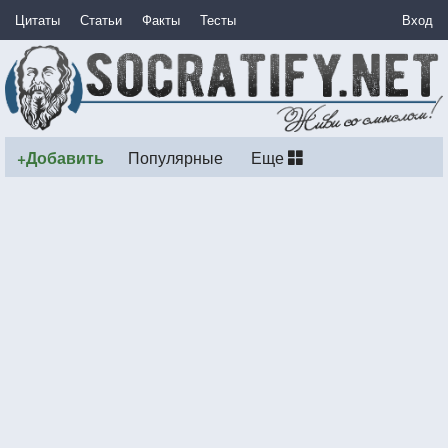
Цитаты
Статьи
Факты
Тесты
Вход
+Добавить
Популярные
Еще