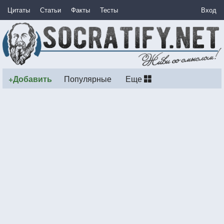
Цитаты
Статьи
Факты
Тесты
Вход
+Добавить
Популярные
Еще