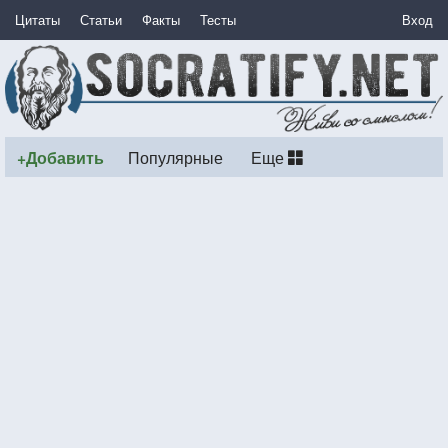
Цитаты
Статьи
Факты
Тесты
Вход
+Добавить
Популярные
Еще