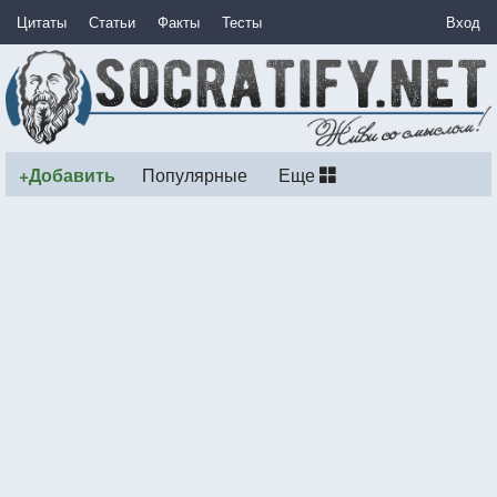
Цитаты
Статьи
Факты
Тесты
Вход
+Добавить
Популярные
Еще