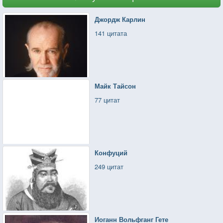
Джордж Карлин
141 цитата
Майк Тайсон
77 цитат
Конфуций
249 цитат
Иоганн Вольфганг Гете