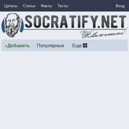
Цитаты
Статьи
Факты
Тесты
Вход
+Добавить
Популярные
Еще