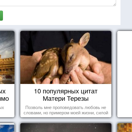
ых
10 популярных цитат
имо
Матери Терезы
ы
ых
Позволь мне проповедовать любовь не
словами, но примером моей жизни, силой
влечения, воодушевляющим влиянием ...