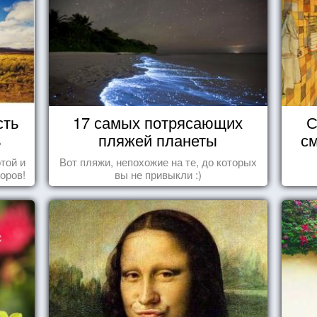
сть
17 самых потрясающих
С
ь
пляжей планеты
см
той и
Вот пляжи, непохожие на те, до которых
оров!
вы не привыкли :)