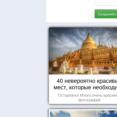
Сохранить
40 невероятно красив
мест, которые необход
увидеть пока вы жив
Осторожно! Много очень красив
фотографий