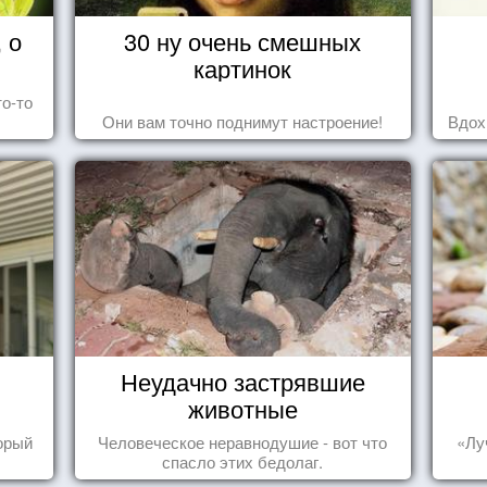
 о
30 ну очень смешных
картинок
то-то
Они вам точно поднимут настроение!
Вдох
Неудачно застрявшие
животные
торый
Человеческое неравнодушие - вот что
«Лу
спасло этих бедолаг.