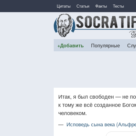
Цитаты
Статьи
Факты
Тесты
+Добавить
Популярные
Слу
Итак, я был свободен — не по
к тому же всё созданное Богом
человеком.
—
Исповедь сына века (Альфр