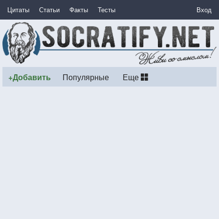
Цитаты
Статьи
Факты
Тесты
Вход
+Добавить
Популярные
Еще