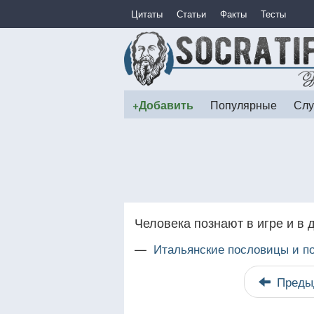
Цитаты
Статьи
Факты
Тесты
+Добавить
Популярные
Слу
Человека познают в игре и в 
—
Итальянские пословицы и п
Преды