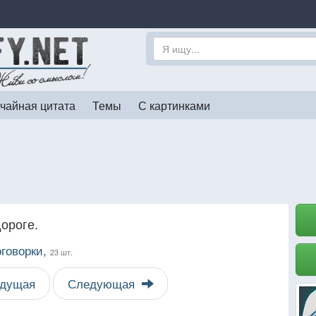
чайная цитата
Темы
С картинками
дороге.
оговорки,
23 шт.
дущая
Следующая