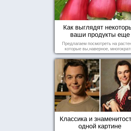
Как выглядят некотор
ваши продукты еще
живыми?
Предлагаем посмотреть на расте
которые вы,наверное, многократ
видели , но никогда не представл
себе, что употребляете их в пищ
Классика и знаменитост
одной картине