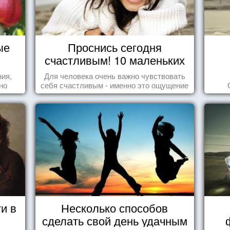
ые
Проснись сегодня
счастливым! 10 маленьких
радостей настоящего
ния,
Для человека очень важно чувствовать
Счастья
но
себя счастливым - именно это ощущение
яли
дарит позитивные эмоции и превращает
у.
каждый день в маленький праздник.
и в
Несколько способов
сделать свой день удачным