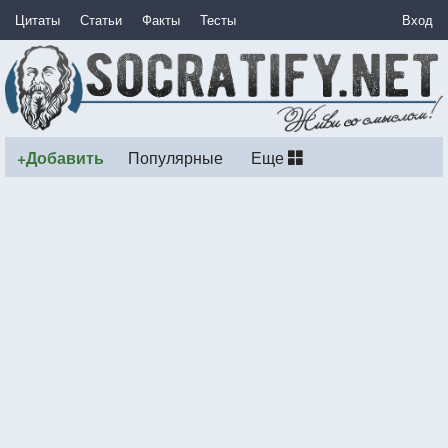
Цитаты
Статьи
Факты
Тесты
Вход
+Добавить
Популярные
Еще