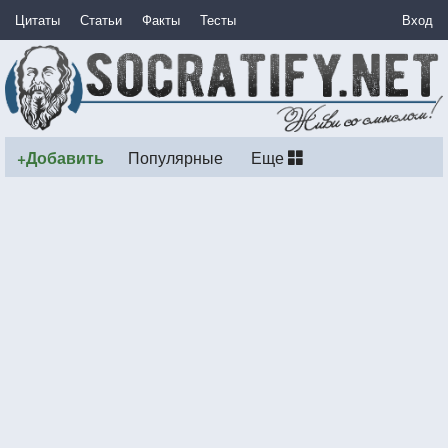
Цитаты
Статьи
Факты
Тесты
Вход
+Добавить
Популярные
Еще